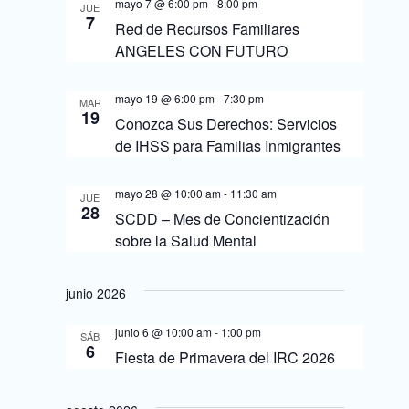
c
mayo 7 @ 6:00 pm
-
8:00 pm
JUE
c
7
Red de Recursos Familiares
i
i
ANGELES CON FUTURO
ó
ó
n
mayo 19 @ 6:00 pm
-
7:30 pm
MAR
n
19
Conozca Sus Derechos: Servicios
d
de IHSS para Familias Inmigrantes
d
e
e
b
mayo 28 @ 10:00 am
-
11:30 am
JUE
28
v
SCDD – Mes de Concientización
ú
sobre la Salud Mental
i
s
s
q
junio 2026
u
t
junio 6 @ 10:00 am
-
1:00 pm
SÁB
e
a
6
Fiesta de Primavera del IRC 2026
d
s