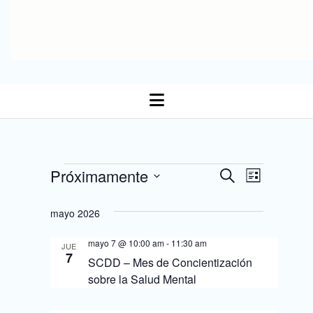
open
menu
N
Eventos
Próximamente
N
B
L
Seleccionar fecha.
u
a
i
a
s
s
mayo 2026
c
v
t
v
a
a
e
mayo 7 @ 10:00 am
-
11:30 am
r
JUE
e
7
SCDD – Mes de Concientización
g
g
sobre la Salud Mental
a
a