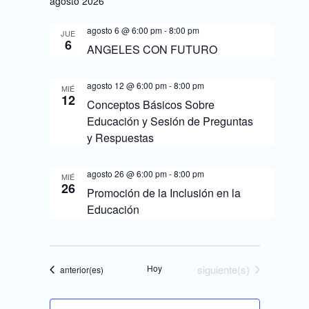
a
agosto 2026
d
y
e
agosto 6 @ 6:00 pm
-
8:00 pm
JUE
6
v
ANGELES CON FUTURO
E
i
v
agosto 12 @ 6:00 pm
-
8:00 pm
MIÉ
s
12
e
Conceptos Básicos Sobre
t
Educación y Sesión de Preguntas
n
y Respuestas
a
t
s
agosto 26 @ 6:00 pm
-
8:00 pm
o
MIÉ
d
26
Promoción de la Inclusión en la
e
Educación
E
v
Eventos
Hoy
siguiente(s)
Eventos
anterior(es)
e
n