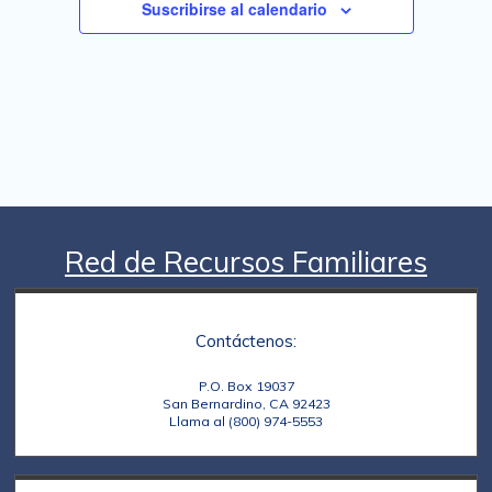
Suscribirse al calendario
t
o
s
Red de Recursos Familiares
Contáctenos:
P.O. Box 19037
San Bernardino, CA 92423
Llama al (800) 974-5553