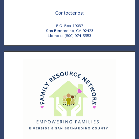
a
d
s
y
e
Contáctenos:
v
E
P.O. Box 19037
i
San Bernardino, CA 92423
v
Llama al (800) 974-5553
s
e
t
n
a
t
s
o
d
e
E
v
e
n