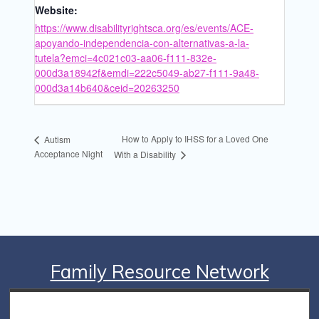
Website:
https://www.disabilityrightsca.org/es/events/ACE-
apoyando-independencia-con-alternativas-a-la-
tutela?emci=4c021c03-aa06-f111-832e-
000d3a18942f&emdi=222c5049-ab27-f111-9a48-
000d3a14b640&ceid=20263250
How to Apply to IHSS for a Loved One
Autism
Acceptance Night
With a Disability
Family Resource Network