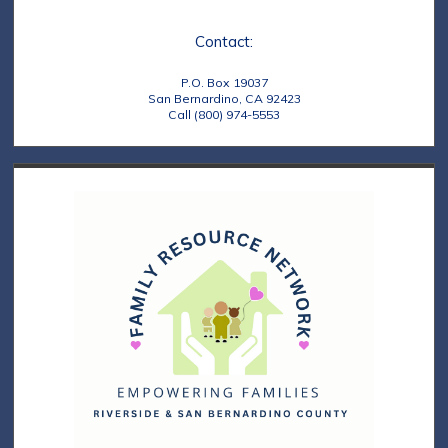
s
o
N
n
Contact:
a
P.O. Box 19037
v
San Bernardino, CA 92423
Call (800) 974-5553
i
g
a
t
i
o
n